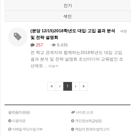
인기
색인
(분당 12/15)2018학년도 대입·고입 결과 분석
새창
및 전략 설명회
257
9,435
전 학교 관계자와 함께하는​2018학년도 대입·고입
결과 분석 및 전략 설명회 ​조선미디어 교육법인 조
선에듀…
더보기
1
플랫폼(직원용)
사이트 소개
이용약관
개인정보취급방침
이메일 무단수집거부
책임의 한계와 법적고지