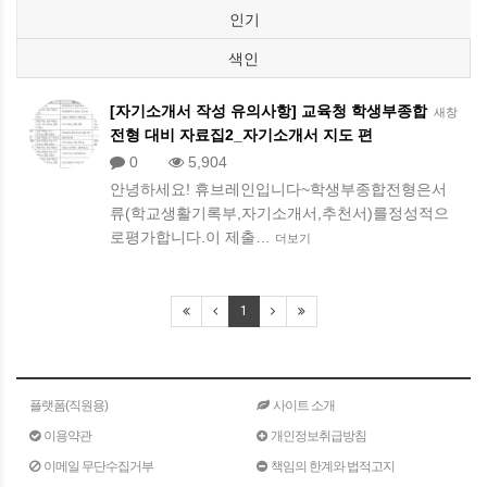
인기
색인
[자기소개서 작성 유의사항] 교육청 학생부종합
새창
전형 대비 자료집2_자기소개서 지도 편
0
5,904
안녕하세요! 휴브레인입니다~학생부종합전형은서
류(학교생활기록부,자기소개서,추천서)를정성적으
로평가합니다.이 제출…
더보기
1
플랫폼(직원용)
사이트 소개
이용약관
개인정보취급방침
이메일 무단수집거부
책임의 한계와 법적고지