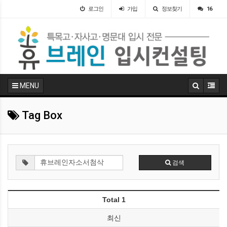
로그인
가입
정보찾기
16
MENU
Tag Box
검색
Total 1
최신