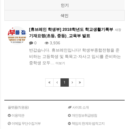
인기
색인
[휴브레인 학생부] 2018학년도 학교생활기록부
새창
기재요령(초등, 중등)_교육부 발표
0
3,936
반갑습니다. 휴브레인입니다! 학생부종합전형을 준
비하는 고등학생 및 특목고·자사고 입시를 준비하는
중학생 모두…
더보기
1
플랫폼(직원용)
사이트 소개
이용약관
개인정보취급방침
이메일 무단수집거부
책임의 한계와 법적고지