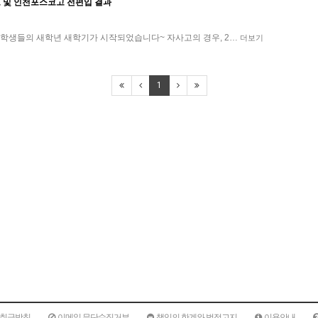
고 및 인천포스코고 전편입 결과
 학생들의 새학년 새학기가 시작되었습니다~ 자사고의 경우, 2…
더보기
1
취급방침
이메일 무단수집거부
책임의 한계와 법적고지
이용안내