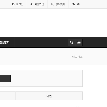
로그인
회원
가입
정보찾기
20
 설명회
태그박스
색인