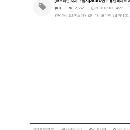
[휴브레인 자사고 입시]2018학년도 용인외대부
0
12,552
2018.03.03 14:27
안녕하세요! 휴브레인입니다~ 드디어 3월이네요.
플랫폼(직원용)
사이트 소개
이용약관
개인정보