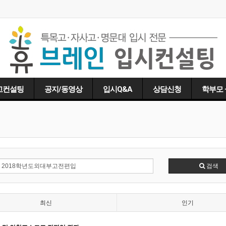
고컨설팅
공지/동영상
입시Q&A
상담신청
학부모
검색
최신
인기