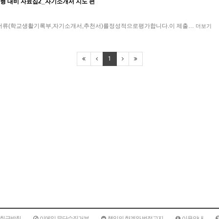
형 대비 자료집2_자기소개서 지도 편
류(학교생활기록부,자기소개서,추천서)를정성적으로평가합니다.이 제출…
더보기
1
취급방침
이메일 무단수집거부
책임의 한계와 법적고지
이용안내