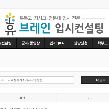
고컨설팅
공지/동영상
입시Q&A
상담신청
학부모
검색
최신
인기