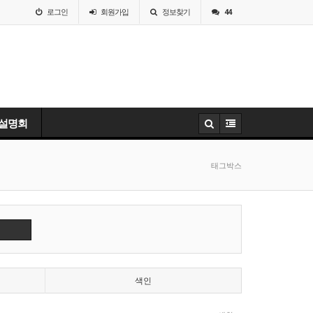
로그인
회원
가입
정보찾기
44
 설명회
태그박스
색인