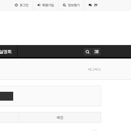
로그인
회원
가입
정보찾기
29
 설명회
태그박스
색인