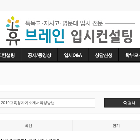
고컨설팅
공지/동영상
입시Q&A
상담신청
학부모
검색
최신
인기