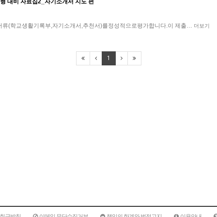
형 대비 자료집2_자기소개서 지도 편
류(학교생활기록부,자기소개서,추천서)를정성적으로평가합니다.이 제출…
더보기
1
취급방침
이메일 무단수집거부
책임의 한계와 법적고지
이용안내