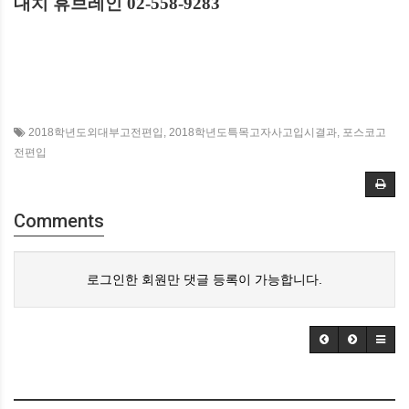
대치 휴브레인
02-558-9283
2018학년도외대부고전편입
,
2018학년도특목고자사고입시결과
,
포스코고
전편입
Comments
로그인한 회원만 댓글 등록이 가능합니다.