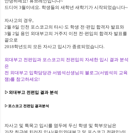
안녕하세요
!
휴브레인입니다
~
드디어
3
월이네요
.
학생들의 새학년 새학기가 시작되었습니다
~
자사고의 경우
,
2
월
8
일 인천 포스코고의 타시
·
도 학생 전
·
편입 합격자 발표와
3
월
2
일 용인 외대부고의 거주지 이전 전
·
편입의 합격자 발표를
끝으로
2018
학년도의 모든 자사고 입시가 종료되었습니다
.
외대부고 전편입과 포스코고의 전편입의 자세한 입시 결과 분석
은
전 외대부고 입학담당관 서범석선생님의 블로그
(
서범석의 교육
잼
)
를 참고하세요
!
▷외대부고 전편입 결과 분석
▷포스코고 전편입 결과분석
자사고 및 특목고 입시를 염두에 두신 학생 및 학부모님은
가장 최근에 치러진 입시
(
용인외대부고 및 포스코고 전편입
)
의