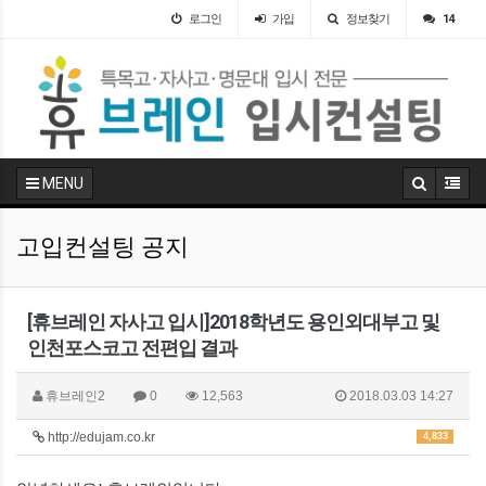
로그인
가입
정보찾기
14
MENU
고입컨설팅 공지
[휴브레인 자사고 입시]2018학년도 용인외대부고 및
인천포스코고 전편입 결과
휴브레인2
0
12,563
2018.03.03 14:27
http://edujam.co.kr
4,833