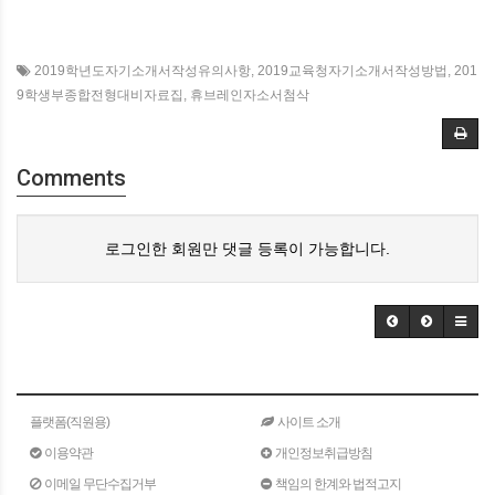
2019학년도자기소개서작성유의사항
,
2019교육청자기소개서작성방법
,
201
9학생부종합전형대비자료집
,
휴브레인자소서첨삭
Comments
로그인한 회원만 댓글 등록이 가능합니다.
플랫폼(직원용)
사이트 소개
이용약관
개인정보취급방침
이메일 무단수집거부
책임의 한계와 법적고지