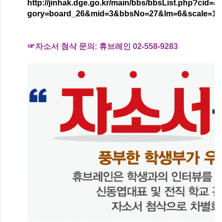
http://jinhak.dge.go.kr/main/bbs/bbsList.php?c
gory=board_26&mid=3&bbsNo=27&lm=6&scale=10
☞자소서 첨삭 문의:
휴브레인 02-558-9283