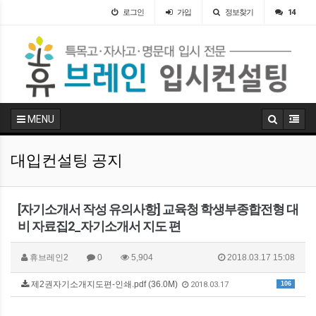
로그인
가입
정보찾기
14
MENU
대입컨설팅 공지
[자기소개서 작성 유의사항] 교육청 학생부종합전형 대
비 자료집2_자기소개서 지도 편
휴브레인2
0
5,904
2018.03.17 15:08
제2권자기소개지도편-인쇄.pdf (36.0M)
106
2018.03.17